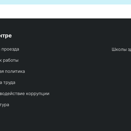
нтре
 проезда
Школы з
к работы
ая политика
а труда
водействие коррупции
тура