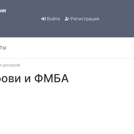
Войти
Регистрация
КТЫ
 доноров!
рови и ФМБА