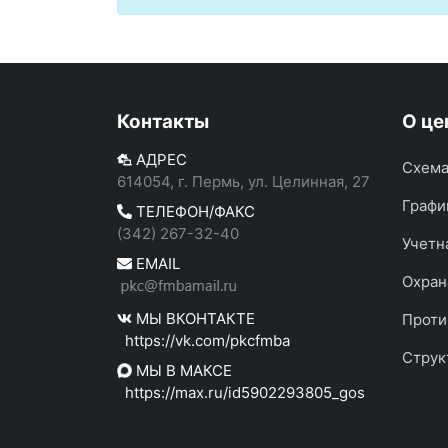
Контакты
О це
АДРЕС
Схема
614054, г. Пермь, ул. Целинная, 27
Графи
ТЕЛЕФОН/ФАКС
(342) 267-32-40
Учетн
EMAIL
Охран
МЫ ВКОНТАКТЕ
Проти
https://vk.com/pkcfmba
Струк
МЫ В МАКСЕ
https://max.ru/id5902293805_gos