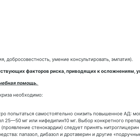
я, добросовестность, умение консультировать, эмпатия).
утствующих факторов риска, приводящих к осложнениям, 
ачебная помощь.
 криза необходимо:
тро попытаться самостоятельно снизить повышенное АД: мо
рил 25—50 мг или нифедипин10 мг. Выбор конкретного препа
 (проявление стенокардии) следует принять нитроглицерин 
дства: папазол, дибазол и дротаверин и другие «подручные