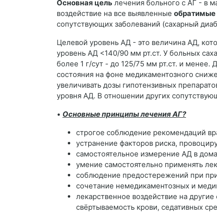
Основная цель
лечения больного с АГ - в 
воздействие на все выявленные
обратимые
сопутствующих заболеваний (сахарный диаб
Целевой уровень АД - это величина АД, кот
уровень АД <140/90 мм рт.ст. У больных са
более 1 г/сут - до 125/75 мм рт.ст. и мен
состояния на фоне медикаментозного снижен
увеличивать дозы гипотензивных препарато
уровня АД. В отношении других сопутствую
•
Основные принципы лечения АГ?
строгое соблюдение рекомендаций вр
устранение факторов риска, провоци
самостоятельное измерение АД в дом
умение самостоятельно применять ле
соблюдение предостережений при при
сочетание немедикаментозных и меди
лекарственное воздействие на другие
свёртываемость крови, седативных сре