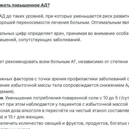
нижать повышенное АД?
 до таких уровней, при которых уменьшается риск развит
 хорошей переносимости лечения больным. Оптимальным яв
льных цифр определяет врач, принимая во внимание особе
мишеней, сопутствующих заболеваний.
т рекомендовать всем больным АГ, независимо от степени
ажных факторов с точки зрения профилактики заболеваний 
ние избыточной массы тела сопровождается снижением АД,
демия).
и.
Уменьшение потребления поваренной соли с 10 до 5 г/су
ект при этом наблюдается у пациентов с избыточной массой
сная доза алкоголя в пересчёте на чистый этанол составляе
а) и 15 г для женщин.
еличить количество овощей и фруктов, продуктов, богатых 