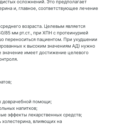
удистых осложнений. Это предполагает
терина и, главное, соответствующее лечение
 среднего возраста. Целевым является
0/85 мм рт.ст., при ХПН с протеинурией
ошо переноситься пациентом. При ухудшении
тированных к высоким значениям АД) нужно
е значение имеет достижение целевого
онтроля.
ратов;
ах доврачебной помощи;
ольных напитков;
ные эффекты лекарственных средств;
ь холестерина, влияющих на