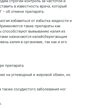
дим строгий контроль за частотой и
тавить в известность врача, который
 – об отмене препарата.
огая избавиться от избытка жидкости и
 Применяются такие препараты как
аты способствуют вымыванию калия из
атами назначаются калийсберегающие
нь калия в организме, так как и его
оре препарата.
ние на углеводный и жировой обмен, но
 также сосудистого заболевания ног
и.