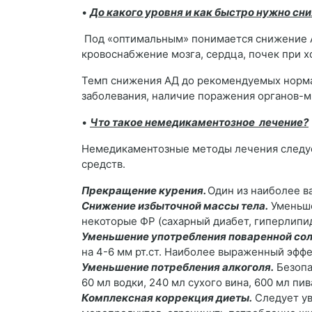
•
До какого уровня и как быстро нужно с
Под «оптимальным» понимается снижение АД
кровоснабжение мозга, сердца, почек при
Темп снижения АД до рекомендуемых норма
заболевания, наличие поражения органов-
•
Что такое немедикаментозное лечение?
Немедикаментозные методы лечения следуе
средств.
Прекращение курения.
Один из наиболее в
Снижение избыточной массы тела.
Уменьше
некоторые ФР (сахарный диабет, гиперлипи
Уменьшение употребления поваренной сол
на 4-6 мм рт.ст. Наиболее выраженный эфф
Уменьшение потребления алкоголя.
Безопа
60 мл водки, 240 мл сухого вина, 600 мл пив
Комплексная коррекция диеты.
Следует ув