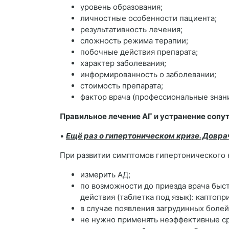
уровень образования;
личностные особенности пациента;
результативность лечения;
сложность режима терапии;
побочные действия препарата;
характер заболевания;
информированность о заболевании;
стоимость препарата;
фактор врача (профессиональные знани
Правильное лечение АГ и устранение соп
•
Ещё раз о гипертоническом кризе. Довр
При развитии симптомов гипертонического
измерить АД;
по возможности до приезда врача быс
действия (таблетка под язык): каптоп
в случае появления загрудинных болей
не нужно применять неэффективные сре