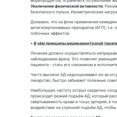
морепродуктов, ограничить потребление ж
Увеличение физической активности.
Рекоме
безопасного пульса. Изометрические нагруз
Доказано, что на фоне применения немедик
антигипертензивных препаратов (АГП), т.е.
побочных эффектов.
•
В чём принципы медикаментозной терапи
Лечение должно осуществляться непрерывно
наблюдением врача. Это позволит уменьшит
пациента - стать его союзником и исполни
Часто высокое АД недооценивают из-за отс
лекарство, быстро забывают полезные сове
Наибольшую частоту острых сердечно-сосуд
происходит резкий подъём АД, который рас
свёртываемость крови и тонус артерий, в т
воздействие на утренний подъём АД, чтобы