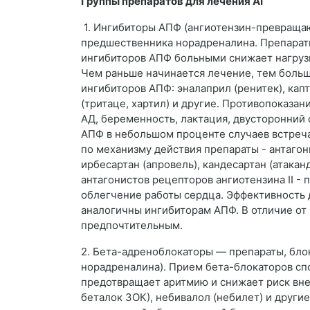
Группы препаратов для лечения АГ
1. Ингибиторы АПФ (ангиотензин-превращаю
предшественника норадреналина. Препараты
ингибиторов АПФ больными снижает нагрузк
Чем раньше начинается лечение, тем больш
ингибиторов АПФ: эналаприл (ренитек), кап
(тритаце, хартил) и другие. Противопоказ
АД, беременность, лактация, двусторонний 
АПФ в небольшом проценте случаев встреч
по механизму действия препараты - антагонис
ирбесартан (апровель), кандесартан (атаканд
антагонистов рецепторов ангиотензина II -
облегчение работы сердца. Эффективность 
аналогичны ингибиторам АПФ. В отличие от 
предпочтительным.
2. Бета-адреноблокаторы — препараты, бло
норадреналина). Прием бета-блокаторов сп
предотвращает аритмию и снижает риск внез
беталок ЗОК), небивалол (небилет) и други