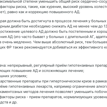
максимальной степени уменьшить общий риск сердечно-сос
факторы риска, такие, как курение, высокий уровень холес
ет), равно как и коррекцию повышенного АД.
орая должна быть достигнута в процессе лечения у больных
харным диабетом необходимо снижать АД не менее чем до 13
ее. Достижение целевого АД должно быть постепенным и хор
ия АД (это часто бывает у больных с длительной АГ, адап
в очень медленно. Чем выше абсолютный риск, тем больше
щих ФР также рекомендуется добиваться их эффективного к
ача: непрерывный, регулярный приём гипотензивных препа
рующих повышение АД и осложняющих лечение;
ашних условиях;
карственные препараты при гипертоническом кризе в рамк
ёме гипотензивных лекарств, например ограничение алког
каментозных методов лечения позволяет уменьшить побоч
 факторы риска - прием препаратов, нормализующих уровен
дств и др.