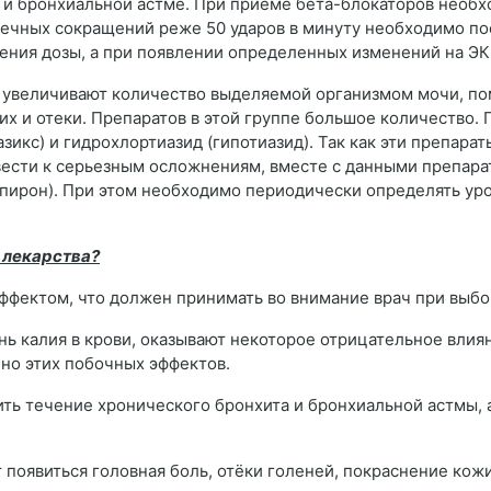
 и бронхиальной астме. При приеме бета-блокаторов необхо
ечных сокращений реже 50 ударов в минуту необходимо пос
ния дозы, а при появлении определенных изменений на ЭКГ
увеличивают количество выделяемой организмом мочи, пом
их и отеки. Препаратов в этой группе большое количество.
азикс) и гидрохлортиазид (гипотиазид). Так как эти препар
вести к серьезным осложнениям, вместе с данными препар
пирон). При этом необходимо периодически определять урове
 лекарства?
ффектом, что должен принимать во внимание врач при выб
ь калия в крови, оказывают некоторое отрицательное влия
но этих побочных эффектов.
ть течение хронического бронхита и бронхиальной астмы, а
 появиться головная боль, отёки голеней, покраснение кож