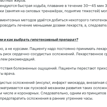
ивотных жиров.
ндуются быстрая ходьба, плавание в течение 30—45 мин 3
ки (занятия на силовых тренажёрах, поднятие тяжестей) м
аментозных методов удаётся добиться некоторого гипотензи
 проводить лечение меньшими дозами лекарств, а, следовате
и и как выбрать гипотензивный препарат?
, а не курсами. Пациенту надо постоянно принимать лекар
ь риск сердечно-сосудистых осложнений. Лекарственное ср
телем рекомендаций.
утствия болезненных ощущений. Пациенты перестают прихо
ты врача.
истых осложнений (инсульт, инфаркт миокарда, внезапная с
сматривается как пусковой механизм развития таких осложн
ом числе и коронарных. Следовательно, одним из принципо
 предотвратить осложнения в ранние утренние часы.