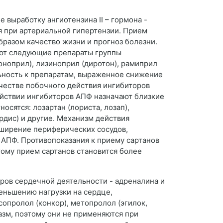
ыработку ангиотензина II – гормона -
я при артериальной гипертензии. Прием
разом качество жизни и прогноз болезни.
уют следующие препараты группы
оноприл), лизиноприл (диротон), рамиприл
льность к препаратам, выраженное снижение
ачестве побочного действия ингибиторов
йствии ингибиторов АПФ назначают близкие
осятся: лозартан (лориста, лозап),
ардис) и другие. Механизм действия
асширение периферических сосудов,
 АПФ. Противопоказания к приему сартанов
тому прием сартанов становится более
ров сердечной деятельности - адреналина и
еньшению нагрузки на сердце,
опролол (конкор), метопролол (эгилок,
азм, поэтому они не применяются при