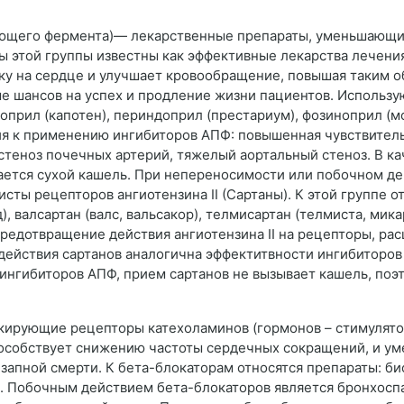
щего фермента)— лекарственные препараты, уменьшающие в
 этой группы известны как эффективные лекарства лечени
у на сердце и улучшает кровообращение, повышая таким об
е шансов на успех и продление жизни пациентов. Использ
топрил (капотен), периндоприл (престариум), фозиноприл (м
ания к применению ингибиторов АПФ: повышенная чувствите
стеноз почечных артерий, тяжелый аортальный стеноз. В к
ается сухой кашель. При непереносимости или побочном де
ты рецепторов ангиотензина II (Сартаны). К этой группе отн
), валсартан (валс, вальсакор), телмисартан (телмиста, мик
 предотвращение действия ангиотензина II на рецепторы, р
действия сартанов аналогична эффектитвности ингибиторов
ингибиторов АПФ, прием сартанов не вызывает кашель, поэ
кирующие рецепторы катехоламинов (гормонов – стимулято
особствует снижению частоты сердечных сокращений, и ум
апной смерти. К бета-блокаторам относятся препараты: бис
е. Побочным действием бета-блокаторов является бронхосп