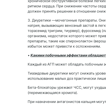
хронической обструктивной болезни легких
ритмом сердца. При снижении частоты серд
должен принять решении в отношении сниже
3. Диуретики —мочегонные препараты. Они 
натрия, вызывающих венозный застой в легк
торасемид тригрим, тиурвер), фуросемид (л
организма, недостаток которого может при
препараты, такие как спиронолактон (верош
избыток может привести к осложнениям.
•
Какими побочными эффектами обладают
Каждый из АГП может обладать побочным э
Тиазидовые диуретики могут снижать уровен
использование малых доз практически лише
Бета-блокаторы урежают ЧСС, могут ухудши
(перемежающаяся хромота).
При назначении антагонистов кальция могут