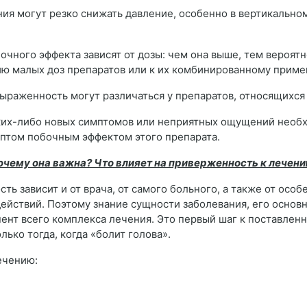
ия могут резко снижать давление, особенно в вертикально
чного эффекта зависят от дозы: чем она выше, тем вероятн
нию малых доз препаратов или к их комбинированному прим
выраженность могут различаться у препаратов, относящихся
ких-либо новых симптомов или неприятных ощущений необх
мптом побочным эффектом этого препарата.
очему она важна? Что влияет на приверженность к лечен
ь зависит и от врача, от самого больного, а также от осо
ействий. Поэтому знание сущности заболевания, его основн
ент всего комплекса лечения. Это первый шаг к поставленн
лько тогда, когда «болит голова».
ечению: